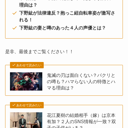
理由は？
下野紘が法律違反？抱っこ紐自転車姿が激写さ
れる！
下野紘の妻と噂のあった４人の声優とは？
是非、最後までご覧ください！！
あわせて読みたい
鬼滅の刃は面白くない？パクリと
の噂も？ハマらない人の特徴とハ
マる理由は？
あわせて読みたい
花江夏樹の結婚相手（嫁）は京本
有加？２人のSNS情報が一致？双
子の子供がいる？