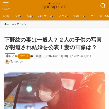
メニュー
映画・ドラマ
音楽
バラエティ
アニメ
スポーツ
ニュース・SN
ホーム
アニメ
下野紘の妻は一般人？２人の子供の写真
が報道され結婚を公表！妻の画像は？
PR
2024年11月28日
2025年1月11日
アニメ
声優
Tomorrow