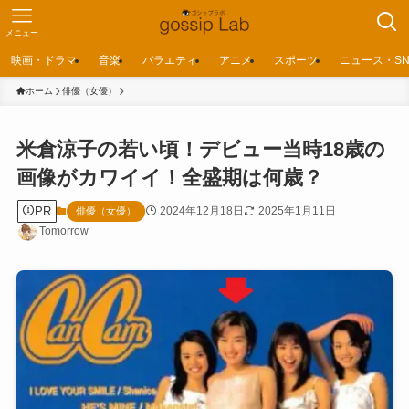
メニュー
映画・ドラマ
音楽
バラエティ
アニメ
スポーツ
ニュース・SN
ホーム
俳優（女優）
米倉涼子の若い頃！デビュー当時18歳の
画像がカワイイ！全盛期は何歳？
PR
2024年12月18日
2025年1月11日
俳優（女優）
Tomorrow