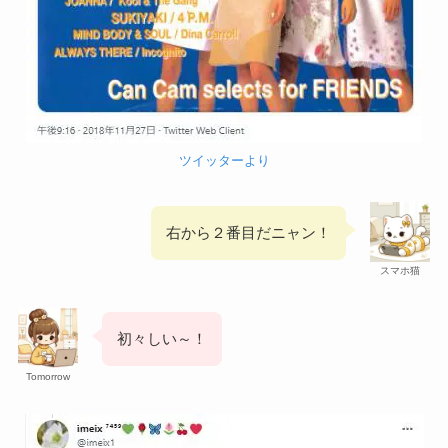
ツイッターより
右から２番目だニャン！
スマホ猫
初々しい～！
Tomorrow