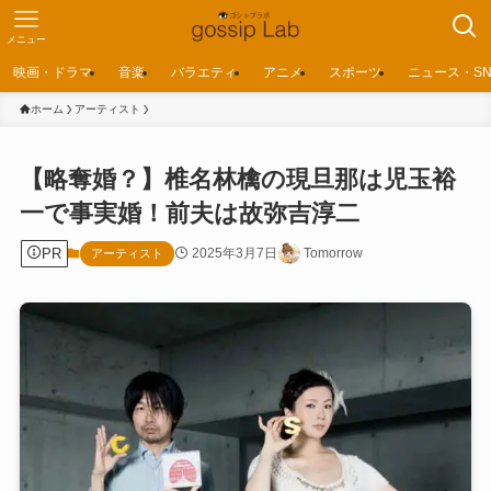
メニュー
映画・ドラマ
音楽
バラエティ
アニメ
スポーツ
ニュース・SN
ホーム
アーティスト
【略奪婚？】椎名林檎の現旦那は児玉裕
一で事実婚！前夫は故弥吉淳二
PR
2025年3月7日
Tomorrow
アーティスト