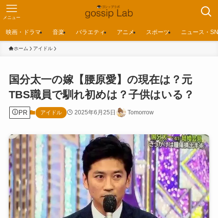
メニュー
映画・ドラマ
音楽
バラエティ
アニメ
スポーツ
ニュース・SN
ホーム
アイドル
国分太一の嫁【腰原愛】の現在は？元
TBS職員で馴れ初めは？子供はいる？
PR
2025年6月25日
Tomorrow
アイドル