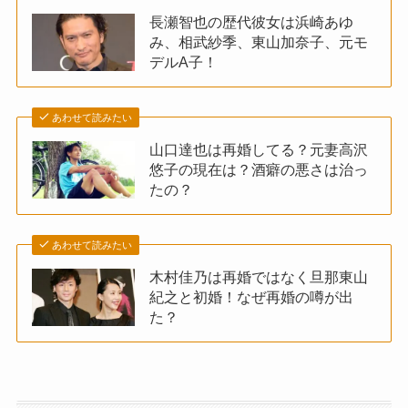
長瀬智也の歴代彼女は浜崎あゆ
み、相武紗季、東山加奈子、元モ
デルA子！
あわせて読みたい
山口達也は再婚してる？元妻高沢
悠子の現在は？酒癖の悪さは治っ
たの？
あわせて読みたい
木村佳乃は再婚ではなく旦那東山
紀之と初婚！なぜ再婚の噂が出
た？