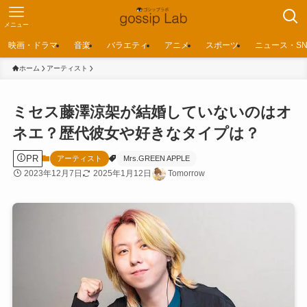
メニュー
映画・ドラマ
音楽
バラエティ
アニメ
スポーツ
ニュース・SN
ホーム
アーティスト
ミセス藤澤涼架が結婚していないのはオ
ネエ？歴代彼女や好きなタイプは？
PR
アーティスト
Mrs.GREEN APPLE
2023年12月7日
2025年1月12日
Tomorrow