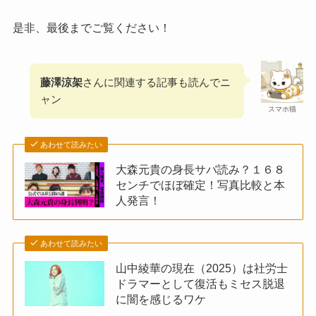
是非、最後までご覧ください！
藤澤涼架
さんに関連する記事も読んでニ
ャン
スマホ猫
あわせて読みたい
大森元貴の身長サバ読み？１６８
センチでほぼ確定！写真比較と本
人発言！
あわせて読みたい
山中綾華の現在（2025）は社労士
ドラマーとして復活もミセス脱退
に闇を感じるワケ