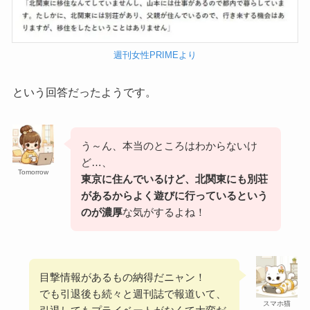
週刊女性PRIMEより
という回答だったようです。
う～ん、本当のところはわからないけ
ど…、
Tomorrow
東京に住んでいるけど、北関東にも別荘
があるからよく遊びに行っているという
のが濃厚
な気がするよね！
目撃情報があるもの納得だニャン！
でも引退後も続々と週刊誌で報道いて、
スマホ猫