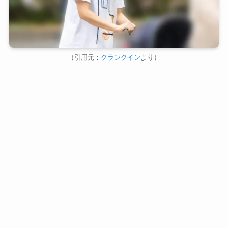
（引用元：
クランクイン
より）