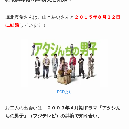
堀北真希さんは、山本耕史さんと
２０１５年８月２２日
に結婚
しています！
FODより
お二人の出会いは、
２００９年４月期ドラマ『アタシん
ちの男子』（フジテレビ）の共演で知り合い、