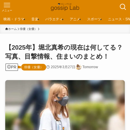
メニュー
映画・ドラマ
音楽
バラエティ
アニメ
スポーツ
ニュース・SN
ホーム
俳優（女優）
【2025年】堀北真希の現在は何してる？
写真、目撃情報、住まいのまとめ！
PR
2025年3月27日
Tomorrow
俳優（女優）