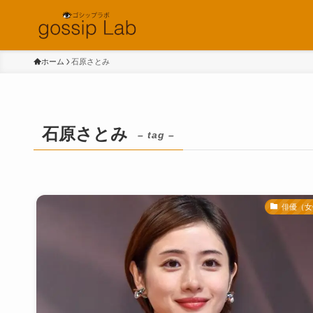
ホーム
石原さとみ
石原さとみ
– tag –
俳優（女