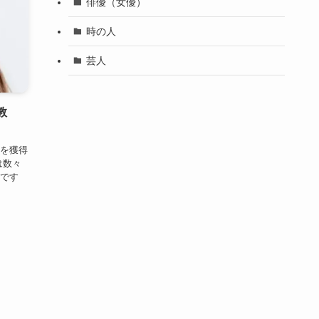
俳優（女優）
時の人
芸人
教
を獲得
は数々
です