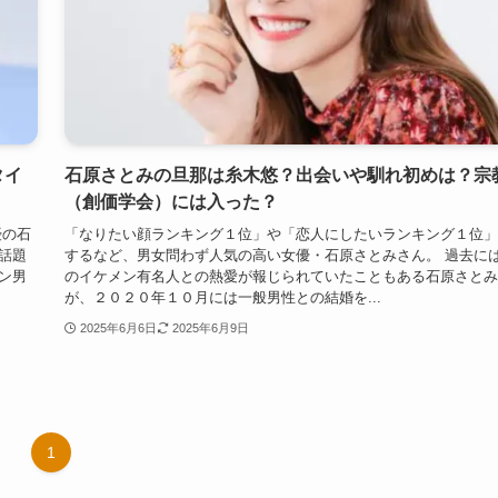
タイ
石原さとみの旦那は糸木悠？出会いや馴れ初めは？宗
（創価学会）には入った？
優の石
「なりたい顔ランキング１位」や「恋人にしたいランキング１位」
話題
するなど、男女問わず人気の高い女優・石原さとみさん。 過去に
ン男
のイケメン有名人との熱愛が報じられていたこともある石原さとみ
が、２０２０年１０月には一般男性との結婚を...
2025年6月6日
2025年6月9日
1