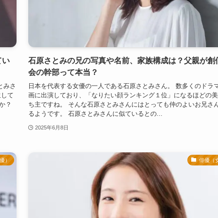
てい
石原さとみの兄の写真や名前、家族構成は？父親が創
会の幹部って本当？
とみさ
日本を代表する女優の一人である石原さとみさん。 数多くのドラ
生して
画に出演しており、「なりたい顔ランキング１位」になるほどの美
か？
ち主ですね。 そんな石原さとみさんにはとっても仲のよいお兄さ
るようです。 石原さとみさんに似ているとの...
2025年6月8日
優）
俳優（