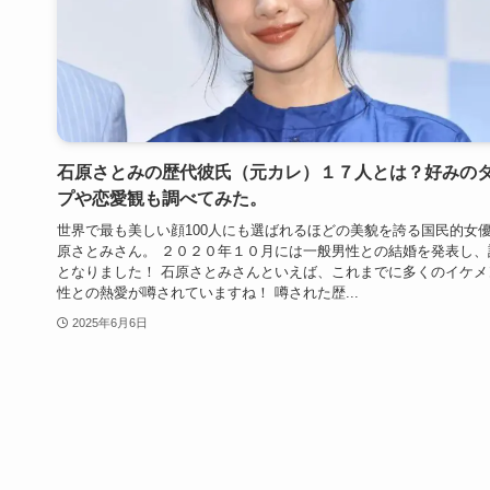
石原さとみの歴代彼氏（元カレ）１７人とは？好みの
プや恋愛観も調べてみた。
世界で最も美しい顔100人にも選ばれるほどの美貌を誇る国民的女
原さとみさん。 ２０２０年１０月には一般男性との結婚を発表し、
となりました！ 石原さとみさんといえば、これまでに多くのイケメ
性との熱愛が噂されていますね！ 噂された歴...
2025年6月6日