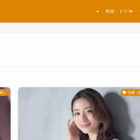
映画・ドラマ
優）
俳優（